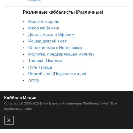
Различные каббалисты (Различные)
Моше Ботарель
Маор ваШемеш
Дегель махане Эфраим
Йошер диврей эмет
Соединяемся с Источником
Молитва, предваряющая молитву
Теилим - Псалмы
Путь Творца
Пиркей авот (Поучение отцов)
מגילות
Каббала Медиа
Copyright © 2003-2026
Бней Барух – Ассоциация "Каббала Ла-Ам", Все
права защищены