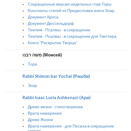
Сокращенные версии недельных глав Торы
Конспекты статей из Предисловия книги Зоар
Документ Ароса
Документ Дюссельдорф
Теилим - Псалмы - в сокращении
Теилим - Псалмы - в сокращении для Твиттера
Книга "Раскрытие Творца"
משה רבנו (Моисей)
Тора
Rabbi Shimon bar Yochai (Рашби)
Зоар
Rabbi Isaac Luria Ashkenazi (Ари)
Древо жизни - стихотворение
Врата намерения
Древо Жизни
Врата намерения - для Песаха в сокращении
(иврит)