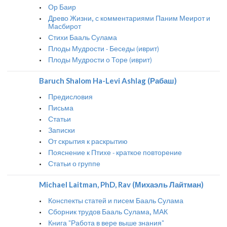
Ор Баир
Древо Жизни, с комментариями Паним Меирот и
Масбирот
Стихи Бааль Сулама
Плоды Мудрости - Беседы (иврит)
Плоды Мудрости о Торе (иврит)
Baruch Shalom Ha-Levi Ashlag (Рабаш)
Предисловия
Письма
Статьи
Записки
От скрытия к раскрытию
Пояснение к Птихе - краткое повторение
Статьи о группе
Michael Laitman, PhD, Rav (Михаэль Лайтман)
Конспекты статей и писем Бааль Сулама
Сборник трудов Бааль Сулама, МАК
Книга "Работа в вере выше знания"