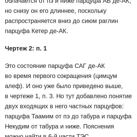
облачается от пэ и ниже парцуфа АБ де-­АК,
но снизу он его длиннее, поскольку
распространяется вниз до сиюм раглин
парцуфа Кетер де-­АК.
Чертеж 2: п. 1
Это состояние парцуфа САГ де-­АК
во время первого сокращения (цимцум
алеф). И оно уже было приведено выше,
в чертеже 1, п. 3. Но тут добавлено понятие
двух входящих в него частных парцуфов:
парцуфа Таамим от пэ до табура и парцуфа
Некудим от табура и ниже. Пояснения
можно найти в 6-й части ТЭС.