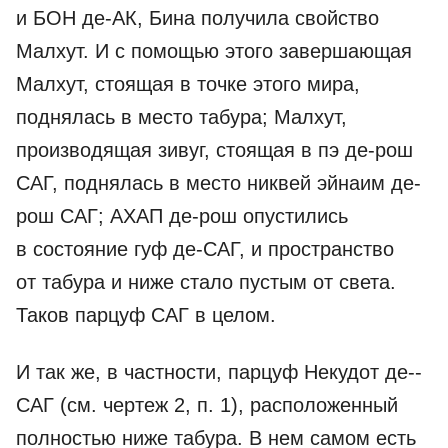
и БОН де-­АК, Бина получила свой­ство
Малхут. И с помощью этого завершающая
Малхут, стоящая в точке этого мира,
поднялась в место табура; Малхут,
производящая зивуг, стоящая в пэ де-рош
САГ, поднялась в место никвей эйнаим де-
рош САГ; АХАП де-рош опустились
в состояние гуф де-­САГ, и пространство
от табура и ниже стало пустым от света.
Таков парцуф САГ в целом.
И так же, в частности, парцуф Некудот де-­
САГ (см. чертеж 2, п. 1), расположенный
полностью ниже табура. В нем самом есть