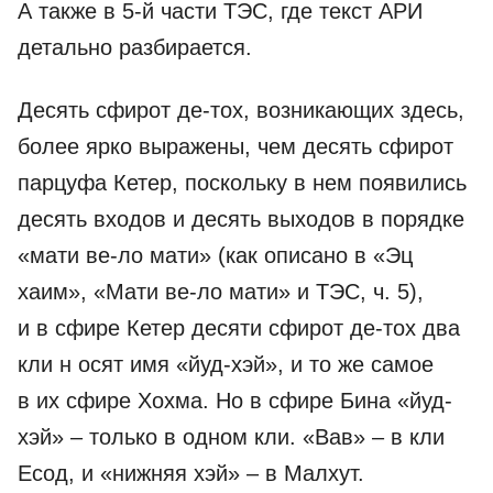
А также в 5-й части ТЭС, где текст АРИ
детально разбирается.
Десять сфирот де-тох, возникающих здесь,
более ярко выражены, чем десять сфирот
парцуфа Кетер, поскольку в нем появились
десять входов и десять выходов в порядке
«мати ве-ло мати» (как описано в «Эц
хаим», «Мати ве-ло мати» и ТЭС, ч. 5),
и в сфире Кетер десяти сфирот де-тох два
кли н осят имя «йуд-хэй», и то же самое
в их сфире Хохма. Но в сфире Бина «йуд-
хэй» – только в одном кли. «Вав» – в кли
Есод, и «нижняя хэй» – в Малхут.