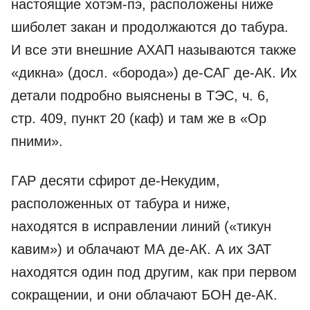
настоящие хотэм-пэ, расположены ниже
шиболет закан и продолжаются до табура.
И все эти внешние АХАП называются также
«дикна» (досл. «борода») де-­САГ де-­АК. Их
детали подробно выяснены в ТЭС, ч. 6,
стр. 409, пункт 20 (каф) и там же в «Ор
пними».
ГАР десяти сфирот де-­Некудим,
расположенных от табура и ниже,
находятся в исправлении линий («тикун
кавим») и облачают МА де-­АК. А их ЗАТ
находятся один под другим, как при первом
сокращении, и они облачают БОН де-­АК.