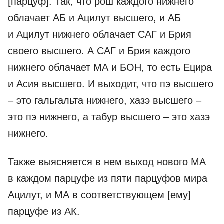
[парцуф]. Так, что рош каждого нижнего
облачает АБ и Ацилут высшего, и АБ
и Ацилут нижнего облачает САГ и Брия
своего высшего. А САГ и Брия каждого
нижнего облачает МА и БОН, то есть Ецира
и Асия высшего. И выходит, что пэ высшего
– это гальгальта нижнего, хазэ высшего –
это пэ нижнего, а табур высшего – это хазэ
нижнего.
Также выясняется в нем выход нового МА
в каждом парцуфе из пяти парцуфов мира
Ацилут, и МА в соответствующем [ему]
парцуфе из АК.