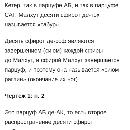
Кетер, так в парцуфе АБ, и так в парцуфе
САГ. Малхут десяти сфирот де-тох
называется «табур».
Десять сфирот де-соф являются
завершением (сиюм) каждой сфиры
до Малхут, и сфирой Малхут завершается
парцуф, и поэтому она называется «сиюм
раглин» (окончание их ног).
Чертеж 1: п. 2
Это парцуф АБ де-­АК, то есть второе
распространение десяти сфирот