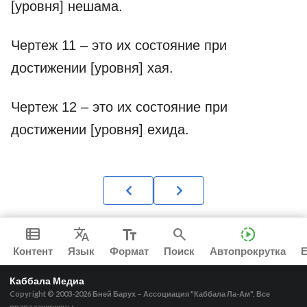
[уровня] нешама.
Чертеж 11 – это их состояние при
достижении [уровня] хая.
Чертеж 12 – это их состояние при
достижении [уровня] ехида.
view_list
Translate
text_fields
search
slow_motion_video
mo
Контент
Язык
Формат
Поиск
Автопрокрутка
Каббала Медиа
Copyright © 2003-2026
Бней Барух – Ассоциация "Каббала Ла-Ам", Все
права защищены