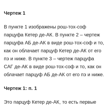
Чертеж 1
В пункте 1 изображены рош-тох-соф
парцуфа Кетер ­де-­АК. В пункте 2 – чертеж
парцуфа АБ де-­АК в виде рош-тох-соф и то,
как он облачает парцуф Кетер де-­АК от его
пэ и ниже. В пункте 3 – чертеж парцуфа
САГ де-­АК в виде рош-тох-соф и то, как он
облачает парцуф АБ де-­АК от его пэ и ниже.
Чертеж 1: п. 1
Это парцуф Кетер де-­АК, то есть первые