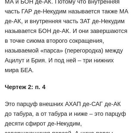
МА и БОН де-­АК. Потому что внутренняя
часть ГАР де-­Некудим называется также МА
де-­АК, и внутренняя часть ЗАТ де-­Некудим
называется БОН де-­АК. И они завершаются
в точке сиюма второго сокращения,
называемой «парса» (перегородка) между
Ацилут и Брия. И под ней – три нижних
мира БЕА.
Чертеж 2: п. 4
Это парцуф внешних АХАП де-­САГ де-­АК
до табура, а от табура и ниже – это парцуф
десяти сфирот де-­Некудим,