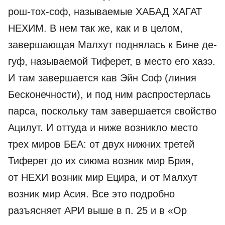
рош-тох-соф, называемые ХАБАД ХАГАТ
НЕХИМ. В нем так же, как и в целом,
завершающая Малхут поднялась к Бине де-
гуф, называемой Тиферет, в место его хазэ.
И там завершается кав Эйн Соф (линия
Бесконечности), и под ним распростерлась
парса, поскольку там завершается свой­ство
Ацилут. И оттуда и ниже возникло место
трех миров БЕА: от двух нижних третей
Тиферет до их сиюма возник мир Брия,
от НЕХИ возник мир Ецира, и от Малхут
возник мир Асия. Все это подробно
разъясняет АРИ выше в п. 25 и в «Ор