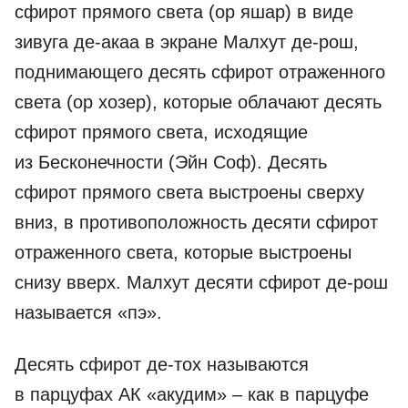
сфирот прямого света (ор яшар) в виде
зивуга де-акаа в экране Малхут де-рош,
поднимающего десять сфирот отраженного
света (ор хозер), которые облачают десять
сфирот прямого света, исходящие
из Бесконечности (Эйн Соф). Десять
сфирот прямого света выстроены сверху
вниз, в противоположность десяти сфирот
отраженного света, которые выстроены
снизу вверх. Малхут десяти сфирот де-рош
называется «пэ».
Десять сфирот де-тох называются
в парцуфах АК «акудим» – как в парцуфе