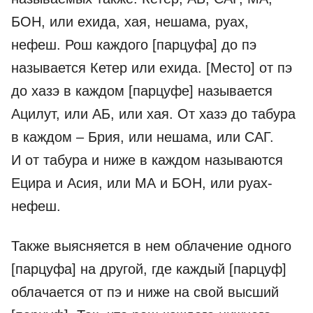
БОН, или ехида, хая, нешама, руах,
нефеш. Рош каждого [парцуфа] до пэ
называется Кетер или ехида. [Место] от пэ
до хазэ в каждом [парцуфе] называется
Ацилут, или АБ, или хая. От хазэ до табура
в каждом – Брия, или нешама, или САГ.
И от табура и ниже в каждом называются
Ецира и Асия, или МА и БОН, или руах-
нефеш.
Также выясняется в нем облачение одного
[парцуфа] на другой, где каждый [парцуф]
облачается от пэ и ниже на свой высший