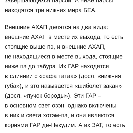
завершающихся парсой. А ниже парсы
находятся три нижних мира БЕА.
Внешние АХАП делятся на два вида:
внешние АХАП в месте их выхода, то есть
стоящие выше пэ, и внешние АХАП,
не находящиеся в месте выхода, стоящие
ниже пэ до табура. Их ГАР находятся
в слиянии с «сафа татаа» (досл. «нижняя
губа»), и это называется «шиболет закан»
(досл. «пучок бороды»). Эти ГАР –
в основном свет озэн, однако включены
в них и света хотэм-пэ, и они являются
корнями ГАР ­де-­Некудим. А их ЗАТ, то есть