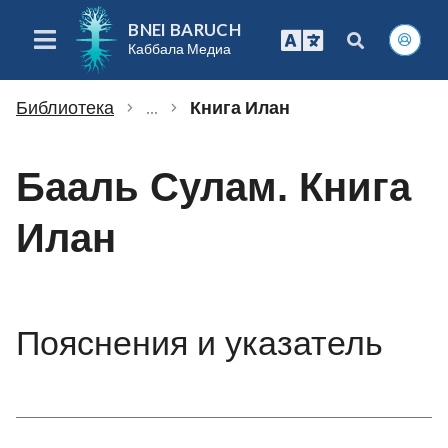
BNEI BARUCH
Каббала Медиа
Библиотека
...
Книга Илан
chevron_right
chevron_right
Бааль Сулам. Книга
Илан
Пояснения и указатель