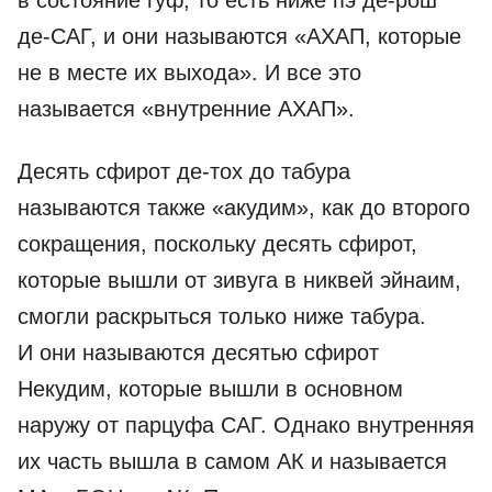
в состояние гуф, то есть ниже пэ де-рош
де-­САГ, и они называются «АХАП, которые
не в месте их выхода». И все это
называется «внутренние АХАП».
Десять сфирот де-тох до табура
называются также «акудим», как до второго
сокращения, поскольку десять сфирот,
которые вышли от зивуга в никвей эйнаим,
смогли раскрыться только ниже табура.
И они называются десятью сфирот
Некудим, которые вышли в основном
наружу от парцуфа САГ. Однако внутренняя
их часть вышла в самом АК и называется