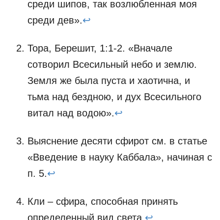
среди шипов, так возлюбленная моя
среди дев».
↩
Тора, Берешит, 1:1-2. «Вначале
сотворил Всесильный небо и землю.
Земля же была пуста и хаотична, и
тьма над бездною, и дух Всесильного
витал над водою».
↩
Выяснение десяти сфирот см. в статье
«Введение в науку Каббала», начиная с
п. 5.
↩
Кли – сфира, способная принять
определенный вид света.
↩