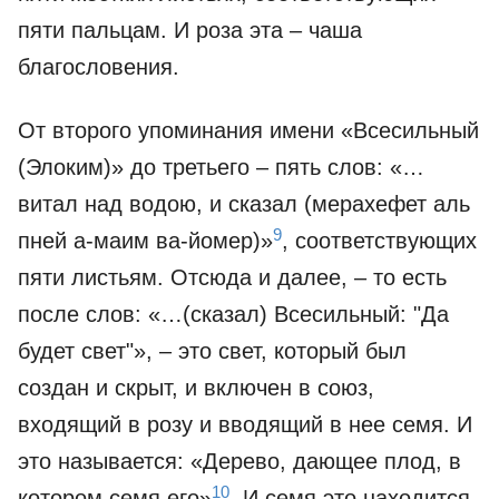
пяти пальцам. И роза эта – чаша
благословения.
От второго упоминания имени «Всесильный
(Элоким)» до третьего – пять слов: «…
витал над водою, и сказал (мерахефет аль
9
пней а-маим ва-йомер)»
, соответствующих
пяти листьям. Отсюда и далее, – то есть
после слов: «…(сказал) Всесильный: "Да
будет свет"», – это свет, который был
создан и скрыт, и включен в союз,
входящий в розу и вводящий в нее семя. И
это называется: «Дерево, дающее плод, в
10
котором семя его»
. И семя это находится