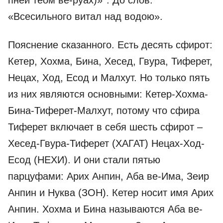
пней теом ве-руах)»
. До слов:
«Всесильного витал над водою».
Пояснение сказанного. Есть десять сфирот:
Кетер, Хохма, Бина, Хесед, Гвура, Тиферет,
Нецах, Ход, Есод и Малхут. Но только пять
из них являются основными: Кетер-Хохма-
Бина-Тиферет-Малхут, потому что сфира
Тиферет включает в себя шесть сфирот –
Хесед-Гвура-Тиферет (ХАГАТ) Нецах-Ход-
Есод (НЕХИ). И они стали пятью
парцуфами: Арих Анпин, Аба ве-Има, Зеир
Анпин и Нуква (ЗОН). Кетер носит имя Арих
Анпин. Хохма и Бина называются Аба ве-