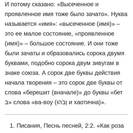
И потому сказано: «Высеченное и
проявленное имя тоже было зачато». Нуква
называется «имя»: «высеченное (имя)» –
это ее малое состояние, «проявленное
(имя)» – большое состояние. И они тоже
были зачаты и образовались сорока двумя
буквами, подобно сорока двум зивугам в
знаке союза. А сорок две буквы действия
начала творения – это сорок две буквы от
слова «берешит (вначале)» до буквы «бет
ב» слова «ва-воу (וָבֹהוּ и хаотична)».
Писания, Песнь песней, 2:2. «Как роза