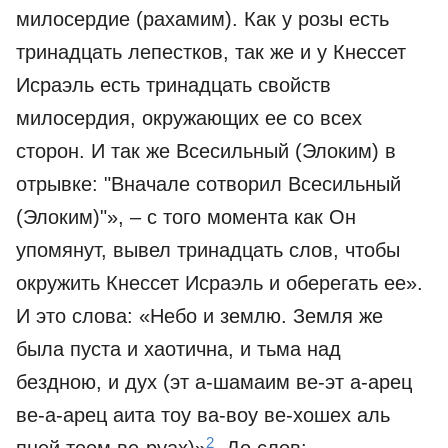
милосердие (рахамим). Как у розы есть
тринадцать лепестков, так же и у Кнессет
Исраэль есть тринадцать свойств
милосердия, окружающих ее со всех
сторон. И так же Всесильный (Элоким) в
отрывке: "Вначале сотворил Всесильный
(Элоким)"», – с того момента как Он
упомянут, вывел тринадцать слов, чтобы
окружить Кнессет Исраэль и оберегать ее».
И это слова: «Небо и землю. Земля же
была пуста и хаотична, и тьма над
бездною, и дух (эт а-шамаим ве-эт а-арец
ве-а-арец аита тоу ва-воу ве-хошех аль
2