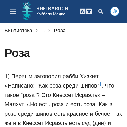
BNEI BARUCH
Каббала Медиа
Библиотека
...
Роза
chevron_right
chevron_right
Роза
1) Первым заговорил рабби Хизкия:
1
«Написано: "Как роза среди шипов"
. Что
такое "роза"? Это Кнессет Исраэль» –
Малхут. «Но есть роза и есть роза. Как в
розе среди шипов есть красное и белое, так
же и в Кнессет Исраэль есть суд (дин) и