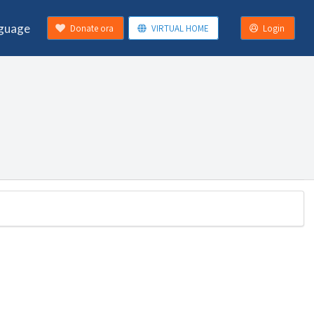
guage
Donate ora
VIRTUAL HOME
Login