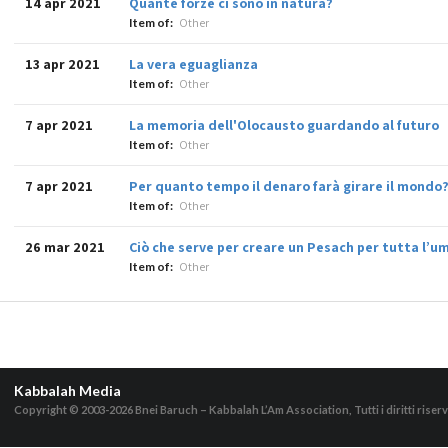
14 apr 2021
Quante forze ci sono in natura?
Item of:
Other
13 apr 2021
La vera eguaglianza
Item of:
Other
7 apr 2021
La memoria dell'Olocausto guardando al futuro
Item of:
Other
7 apr 2021
Per quanto tempo il denaro farà girare il mondo
Item of:
Other
26 mar 2021
Ciò che serve per creare un Pesach per tutta l’u
Item of:
Other
Kabbalah Media
Copyright © 2003-2026
Bnei Baruch – Kabbalah L’Am Association, Tutti i diritti riserv