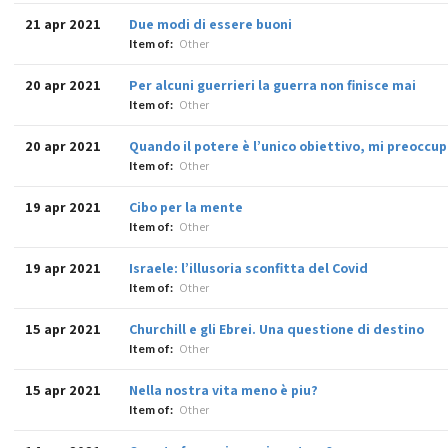
21 apr 2021
Due modi di essere buoni
Item of:
Other
20 apr 2021
Per alcuni guerrieri la guerra non finisce mai
Item of:
Other
20 apr 2021
Quando il potere è l’unico obiettivo, mi preoccu
Item of:
Other
19 apr 2021
Cibo per la mente
Item of:
Other
19 apr 2021
Israele: l’illusoria sconfitta del Covid
Item of:
Other
15 apr 2021
Churchill e gli Ebrei. Una questione di destino
Item of:
Other
15 apr 2021
Nella nostra vita meno è piu?
Item of:
Other