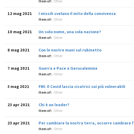
Item of:
Other
12 mag 2021
I missili svelano il mito della convivenza
Item of:
Other
10 mag 2021
Un solo nome, una sola nazione?
Item of:
Other
8 mag 2021
Con le nostre mani sul rubinetto
Item of:
Other
7 mag 2021
Guerra e Pace a Gerusalemme
Item of:
Other
3 mag 2021
FMI: Il Covid lascia cicatrici sui più vulnerabili
Item of:
Other
23 apr 2021
Chi è un leader?
Item of:
Other
23 apr 2021
Per cambiare la nostra terra, occorre cambiare 
Item of:
Other