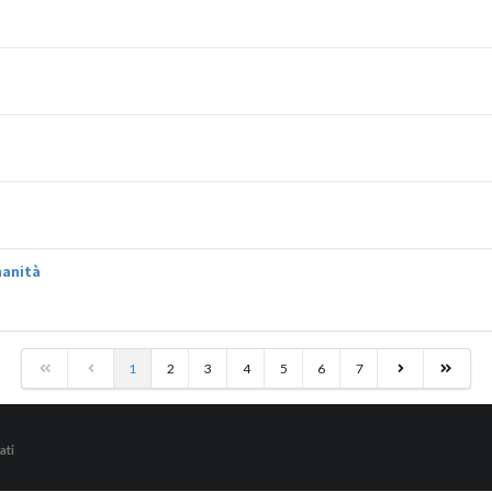
?
manità
1
2
3
4
5
6
7
ati