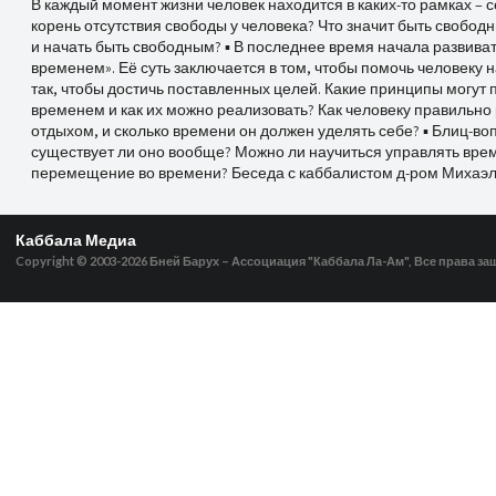
В каждый момент жизни человек находится в каких-то рамках – се
корень отсутствия свободы у человека? Что значит быть свобод
и начать быть свободным? ▪ В последнее время начала развив
временем». Её суть заключается в том, чтобы помочь человек
так, чтобы достичь поставленных целей. Какие принципы могут
временем и как их можно реализовать? Как человеку правильн
отдыхом, и сколько времени он должен уделять себе? ▪ Блиц-во
существует ли оно вообще? Можно ли научиться управлять вре
перемещение во времени? Беседа с каббалистом д-ром Михаэ
Каббала Медиа
Copyright © 2003-2026
Бней Барух – Ассоциация "Каббала Ла-Ам", Все права з