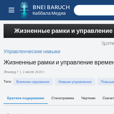
BNEI BARUCH
Каббала Медиа
Жизненные рамки и управление
ОТМ
Управленческие навыки
Жизненные рамки и управление време
Эпизод 7
|
2 июля 2020 г.
Теги
:
Влияние окружения
Навыки управления
Повыше
Краткое содержание
Стенограмма
Чертежи
Скачат