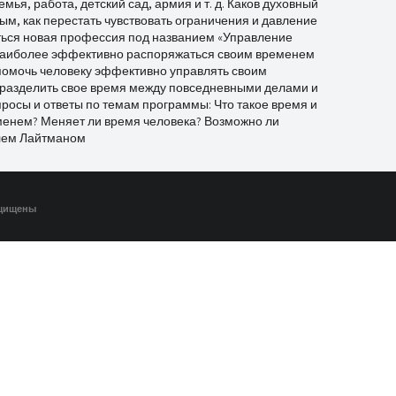
мья, работа, детский сад, армия и т. д. Каков духовный
ным, как перестать чувствовать ограничения и давление
аться новая профессия под названием «Управление
у наиболее эффективно распоряжаться своим временем
 помочь человеку эффективно управлять своим
о разделить свое время между повседневными делами и
просы и ответы по темам программы: Что такое время и
менем? Меняет ли время человека? Возможно ли
лем Лайтманом
ащищены