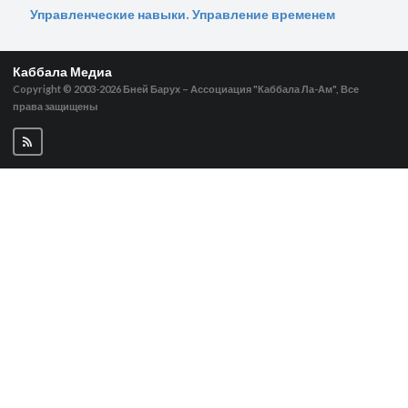
Управленческие навыки. Управление временем
Каббала Медиа
Copyright © 2003-2026
Бней Барух – Ассоциация "Каббала Ла-Ам", Все
права защищены