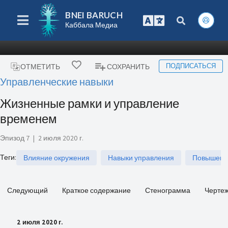
BNEI BARUCH
Каббала Медиа
ПОДПИСАТЬСЯ
ОТМЕТИТЬ
СОХРАНИТЬ
Управленческие навыки
Жизненные рамки и управление
временем
Эпизод 7
|
2 июля 2020 г.
Теги
:
Влияние окружения
Навыки управления
Повышение
Следующий
Краткое содержание
Стенограмма
Черте
2 июля 2020 г.