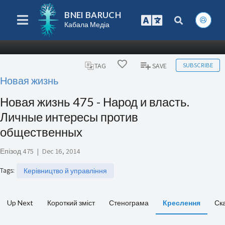
BNEI BARUCH
Кабала Медіа
SUBSCRIBE
TAG
SAVE
Новая жизнь
Новая жизнь 475 - Народ и власть.
Личные интересы против
общественных
Епізод 475
|
Dec 16, 2014
Tags
:
Керівництво й управління
Up Next
Короткий зміст
Стенограма
Креслення
Ск