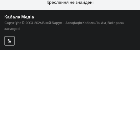
Креслення не знайдені
Кабала Медіа
Copyright © 2003-2026
Бней Барух – Асоціація Кабала Ла-Ам, Всі права
захищені