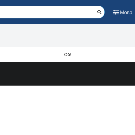
Мова
Ой!