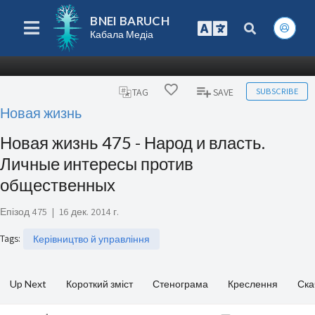
BNEI BARUCH
Кабала Медіа
SUBSCRIBE
TAG
SAVE
Новая жизнь
Новая жизнь 475 - Народ и власть.
Личные интересы против
общественных
Епізод 475
|
16 дек. 2014 г.
Tags
:
Керівництво й управління
Up Next
Короткий зміст
Стенограма
Креслення
Ска