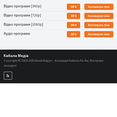
Відео програми [360p]
MP4
Копіювати лінк
Відео програми [720p]
MP4
Копіювати лінк
Відео програми [1080p]
MP4
Копіювати лінк
Аудіо програми
MP3
Копіювати лінк
Кабала Медіа
Copyright © 2003-2026
Бней Барух – Асоціація Кабала Ла-Ам, Всі права
захищені