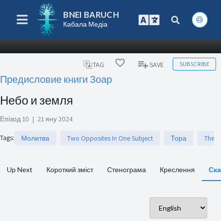
BNEI BARUCH
Кабала Медіа
SUBSCRIBE
TAG
SAVE
Предисловие книги Зоар
Небо и земля
Епізод 10
|
21 яну 2024
Tags
:
Молитва
Two Opposites In One Subject
Тора
The H
Up Next
Короткий зміст
Стенограма
Креслення
Ска