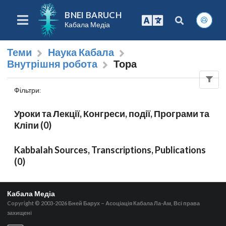
BNEI BARUCH
Кабала Медіа
Теми
Наука Кабала
Внутрішня робота
Тора
Фільтри
:
Уроки та Лекції, Конгреси, події, Програми та
Кліпи (0)
Kabbalah Sources, Transcriptions, Publications
(0)
Кабала Медіа
Copyright © 2003-2026
Бней Барух – Асоціація Кабала Ла-Ам, Всі права
захищені