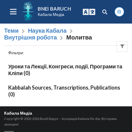
BNEI BARUCH
Кабала Медіа
Теми
Наука Кабала
Внутрішня робота
Молитва
Фільтри
:
Уроки та Лекції, Конгреси, події, Програми та
Кліпи (0)
Kabbalah Sources, Transcriptions, Publications
(0)
Кабала Медіа
Copyright © 2003-2026
Бней Барух – Асоціація Кабала Ла-Ам, Всі права
захищені