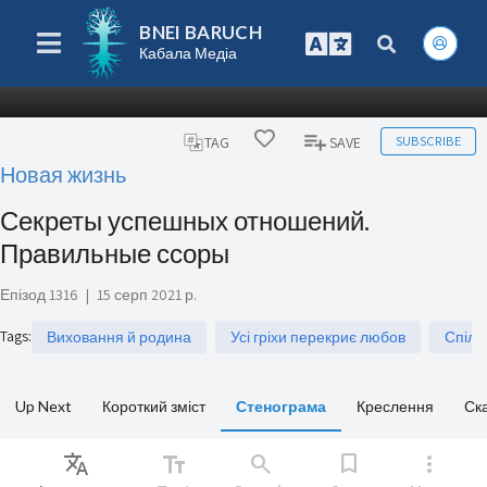
BNEI BARUCH
Кабала Медіа
SUBSCRIBE
TAG
SAVE
Новая жизнь
Секреты успешных отношений.
Правильные ссоры
Епізод 1316
|
15 серп 2021 р.
Tags
:
Виховання й родина
Усі гріхи перекриє любов
Спілк
Up Next
Короткий зміст
Стенограма
Креслення
Ск
Translate
text_fields
search
bookmark
more_vert