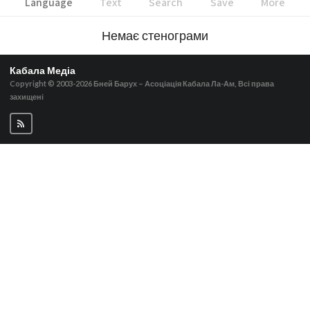
Language
Text
Search
Save
More
Немає стенограми
Кабала Медіа
Copyright © 2003-2026
Бней Барух – Асоціація Кабала Ла-Ам, Всі права
захищені