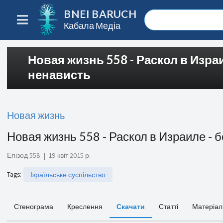
BNEI BARUCH
Кабала Медіа
Новая жизнь 558 - Раскол в Изра
ненависть
Новая жизнь
Новая жизнь 558 - Раскол в Израиле - 
Епізод 558
|
19 квіт 2015 р.
Tags
:
Ізраїльське суспільство
Стенограма
Креслення
Скачати
Статті
Матеріал