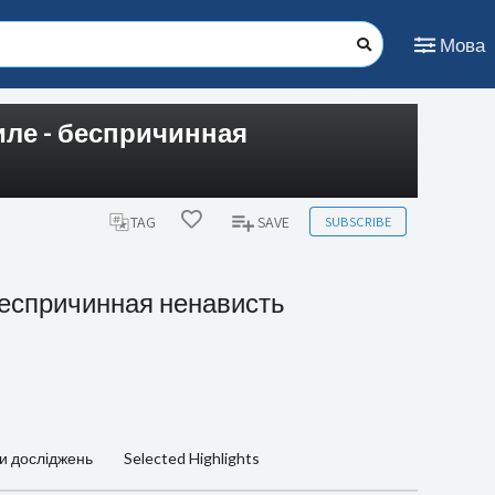
Мова
иле - беспричинная
SUBSCRIBE
TAG
SAVE
беспричинная ненависть
и досліджень
Selected Highlights