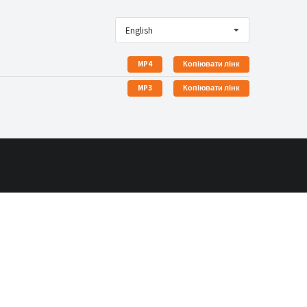
English
MP4
Копіювати лінк
MP3
Копіювати лінк