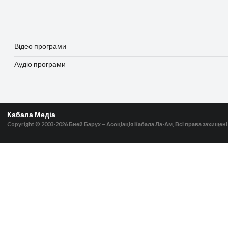
Відео програми
Аудіо програми
Кабала Медіа
Copyright © 2003-2026
Бней Барух – Асоціація Кабала Ла-Ам, Всі права захищені