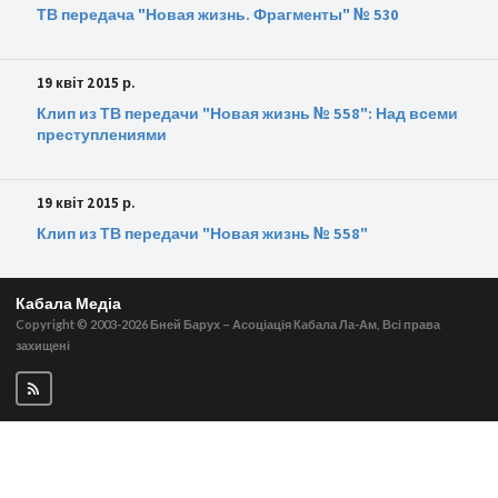
ТВ передача "Новая жизнь. Фрагменты" № 530
19 квіт 2015 р.
Клип из ТВ передачи "Новая жизнь № 558": Над всеми
преступлениями
19 квіт 2015 р.
Клип из ТВ передачи "Новая жизнь № 558"
Кабала Медіа
Copyright © 2003-2026
Бней Барух – Асоціація Кабала Ла-Ам, Всі права
захищені