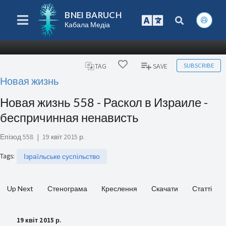
BNEI BARUCH
Кабала Медіа
SUBSCRIBE
TAG
SAVE
Новая жизнь
Новая жизнь 558 - Раскол в Израиле -
беспричинная ненависть
Епізод 558
|
19 квіт 2015 р.
Tags
:
Ізраїльське суспільство
Up Next
Стенограма
Креслення
Скачати
Статті
19 квіт 2015 р.