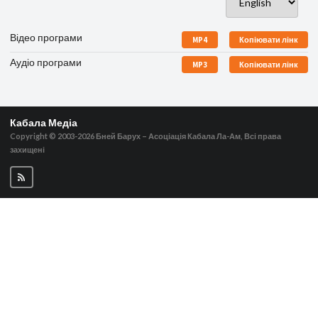
Відео програми
MP4
Копіювати лінк
Аудіо програми
MP3
Копіювати лінк
Кабала Медіа
Copyright © 2003-2026
Бней Барух – Асоціація Кабала Ла-Ам, Всі права
захищені