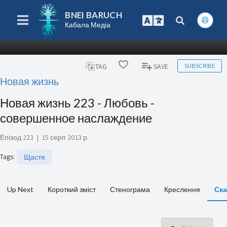
BNEI BARUCH
Кабала Медіа
SUBSCRIBE
TAG
SAVE
Новая жизнь
Новая жизнь 223 - Любовь -
совершенное наслаждение
Епізод 223
|
15 серп 2013 р.
Tags
:
Щастя
Up Next
Короткий зміст
Стенограма
Креслення
Ска