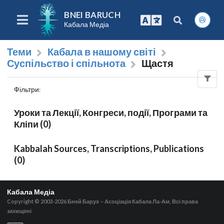
BNEI BARUCH
Кабала Медіа
Теми
Кабала в нашому світі
Суспільство і спільнота
Щастя
Фільтри
:
Уроки та Лекції, Конгреси, події, Програми та
Кліпи (0)
Kabbalah Sources, Transcriptions, Publications
(0)
Кабала Медіа
Copyright © 2003-2026
Бней Барух – Асоціація Кабала Ла-Ам, Всі права
захищені