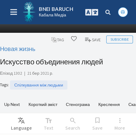
BNEI BARUCH
Кабала Медіа
SUBSCRIBE
TAG
SAVE
Новая жизнь
Искусство объединения людей
Епізод 1302
|
21 бер 2021 р.
Tags
:
Спілкування між людьми
Up Next
Короткий зміст
Стенограма
Креслення
Ска
Translate
text_fields
search
bookmark
more_vert
Language
Text
Search
Save
More