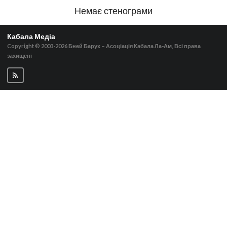
Немає стенограми
Кабала Медіа
Copyright © 2003-2026
Бней Барух – Асоціація Кабала Ла-Ам, Всі права
захищені