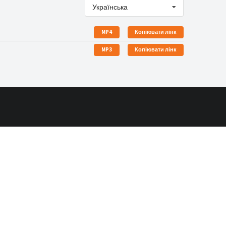
Українська
MP4
Копіювати лінк
MP3
Копіювати лінк