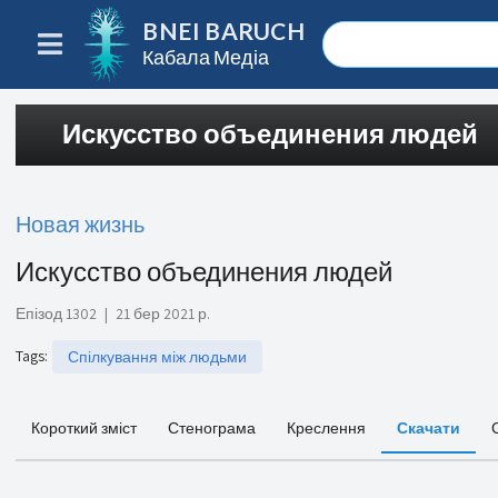
BNEI BARUCH
Кабала Медіа
Искусство объединения людей
Новая жизнь
Искусство объединения людей
Епізод 1302
|
21 бер 2021 р.
Tags
:
Спілкування між людьми
Короткий зміст
Стенограма
Креслення
Скачати