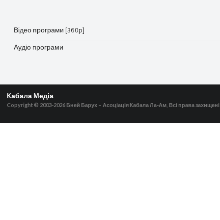
Відео програми [360p]
Аудіо програми
Кабала Медіа
Copyright © 2003-2026
Бней Барух – Асоціація Кабала Ла-Ам, Всі права захищені