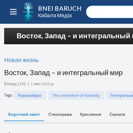
BNEI BARUCH
Кабала Медіа
Восток, Запад – и интегральный
Новая жизнь
Восток, Запад – и интегральный мир
Епізод 1258
|
1 лип 2020 р.
Tags
:
Коронавірус
The connection of humanity
Інтегральна
Короткий зміст
Стенограма
Креслення
Скачати