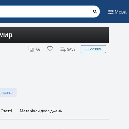
Мова
 мир
SUBSCRIBE
TAG
SAVE
 освіта
Статті
Матеріали досліджень