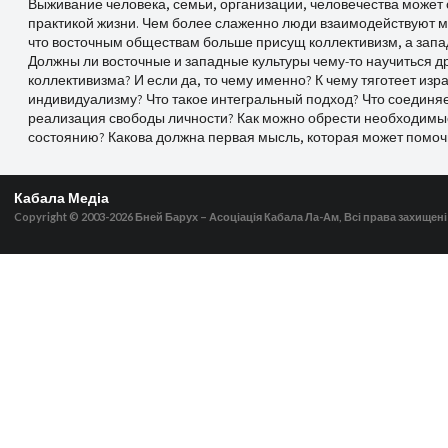
Выживание человека, семьи, организации, человечества может 
практикой жизни. Чем более слаженно люди взаимодействуют ме
что восточным обществам больше присущ коллективизм, а запа
Должны ли восточные и западные культуры чему-то научиться др
коллективизма? И если да, то чему именно? К чему тяготеет изр
индивидуализму? Что такое интегральный подход? Что соединяе
реализация свободы личности? Как можно обрести необходимы
состоянию? Какова должна первая мысль, которая может помоч
Кабала Медіа
Copyright © 2003-2026
Бней Барух – Асоціація Кабала Ла-Ам, Всі права захищені