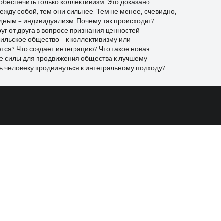
обеспечить только коллективизм. Это доказано
жду собой, тем они сильнее. Тем не менее, очевидно,
дным – индивидуализм. Почему так происходит?
уг от друга в вопросе признания ценностей
аильское общество – к коллективизму или
тся? Что создает интеграцию? Что такое новая
е силы для продвижения общества к лучшему
ь человеку продвинуться к интегральному подходу?