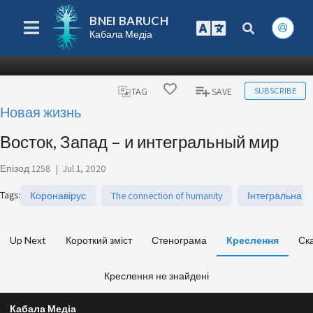
BNEI BARUCH
Кабала Медіа
SUBSCRIBE
TAG
SAVE
Новая жизнь
Восток, Запад – и интегральный мир
Епізод 1258
|
Jul 1, 2020
Tags
:
Коронавірус
The connection of humanity
Інтегральна ос
Up Next
Короткий зміст
Стенограма
Креслення
Ск
Креслення не знайдені
Кабала Медіа