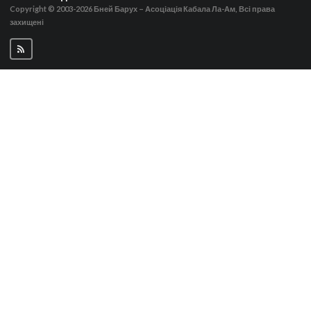
Copyright © 2003-2026
Бней Барух – Асоціація Кабала Ла-Ам, Всі права
захищені