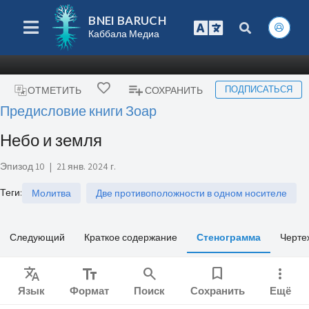
BNEI BARUCH
Каббала Медиа
ПОДПИСАТЬСЯ
ОТМЕТИТЬ
СОХРАНИТЬ
Предисловие книги Зоар
Небо и земля
Эпизод 10
|
21 янв. 2024 г.
Теги
:
Молитва
Две противоположности в одном носителе
Следующий
Краткое содержание
Стенограмма
Черте
Translate
text_fields
search
bookmark
more_vert
Язык
Формат
Поиск
Сохранить
Ещё