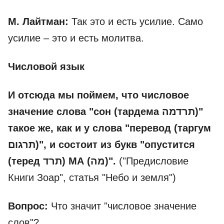
М. Лайтман:
Так это и есть усилие. Само
усилие – это и есть молитва.
Числовой язык
И отсюда мы поймем, что числовое
значение слова "сон (тардема תרדמה)"
такое же, как и у слова "перевод (таргум
תרגום)", и состоит из букв "опустится
(теред תרד) МА (מה)".
("Предисловие
Книги Зоар", статья "Небо и земля")
Вопрос:
Что значит "числовое значение
слов"?