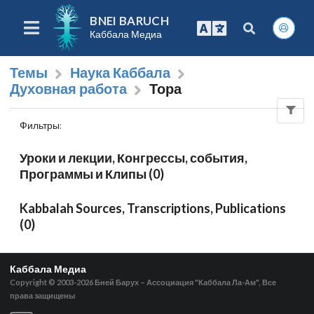
BNEI BARUCH
Каббала Медиа
Темы
Наука Каббала
Духовная работа
Тора
Фильтры
:
Уроки и лекции, Конгрессы, события,
Программы и Клипы (0)
Kabbalah Sources, Transcriptions, Publications
(0)
Каббала Медиа
Copyright © 2003-2026
Бней Барух – Ассоциация "Каббала Ла-Ам", Все
права защищены