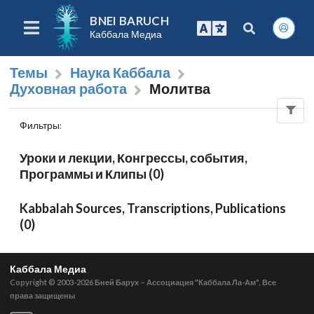
BNEI BARUCH
Каббала Медиа
Темы
Наука Каббала
Духовная работа
Молитва
Фильтры
:
Уроки и лекции, Конгрессы, события,
Программы и Клипы (0)
Kabbalah Sources, Transcriptions, Publications
(0)
Каббала Медиа
Copyright © 2003-2026
Бней Барух – Ассоциация "Каббала Ла-Ам", Все
права защищены