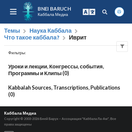
BNEI BARUCH
Каббала Медиа
Темы
Наука Каббала
Что такое каббала?
Иврит
Фильтры
:
Уроки и лекции, Конгрессы, события,
Программы и Клипы (0)
Kabbalah Sources, Transcriptions, Publications
(0)
Каббала Медиа
Copyright © 2003-2026
Бней Барух – Ассоциация "Каббала Ла-Ам", Все
права защищены