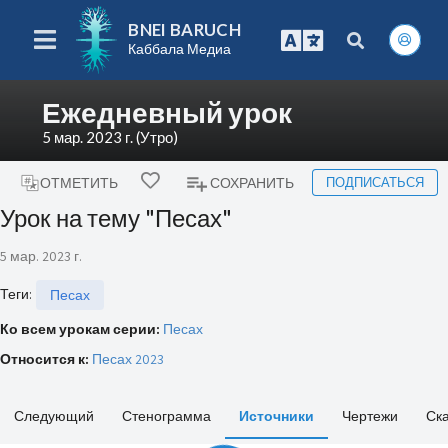
BNEI BARUCH
Каббала Медиа
Ежедневный урок
5 мар. 2023 г. (Утро)
ПОДПИСАТЬСЯ
ОТМЕТИТЬ
СОХРАНИТЬ
Урок на тему "Песах"
5 мар. 2023 г.
Теги
:
Песах
Ко всем урокам серии:
Песах
Относится к:
Песах 2023
Следующий
Стенограмма
Источники
Чертежи
Ск