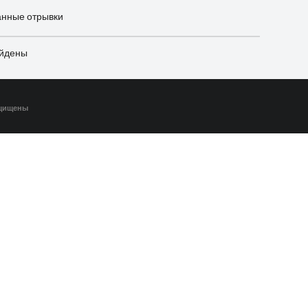
анные отрывки
айдены
ащищены