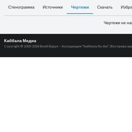
Стенограмма
Источники
Чертежи
Скачать
Избр
Чертежи не н
Каббала Медиа
Copyright © 2003-2026
Бней Барух – Ассоциация "Каббала Ла-Ам", Все права з