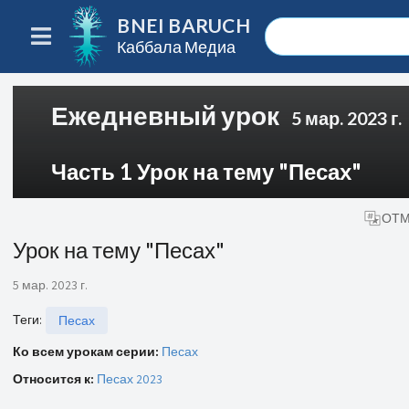
BNEI BARUCH
Каббала Медиа
Ежедневный урок
5 мар. 2023 г.
Часть 1 Урок на тему "Песах"
ОТМ
Урок на тему "Песах"
5 мар. 2023 г.
Теги
:
Песах
Ко всем урокам серии:
Песах
Относится к:
Песах 2023