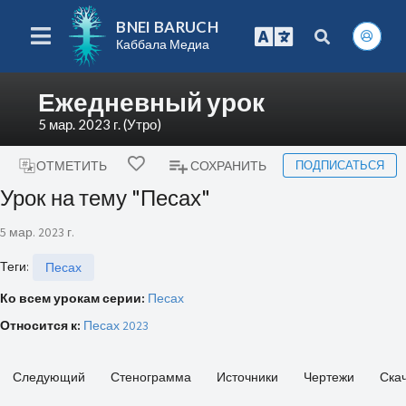
BNEI BARUCH
Каббала Медиа
Ежедневный урок
5 мар. 2023 г. (Утро)
ПОДПИСАТЬСЯ
ОТМЕТИТЬ
СОХРАНИТЬ
Урок на тему "Песах"
5 мар. 2023 г.
Теги
:
Песах
Ко всем урокам серии:
Песах
Относится к:
Песах 2023
Следующий
Стенограмма
Источники
Чертежи
Ска