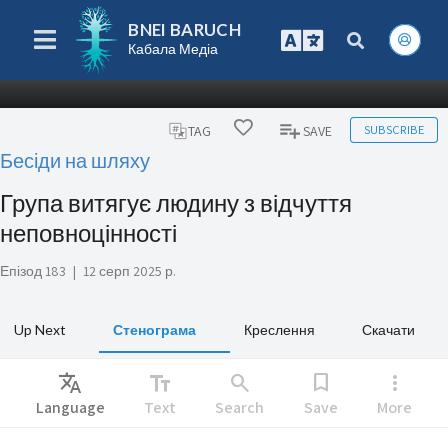
BNEI BARUCH
Кабала Медіа
SUBSCRIBE
TAG
SAVE
Бесіди на шляху
Група витягує людину з відчуття
неповноцінності
Епізод 183
|
12 серп 2025 р.
Up Next
Стенограма
Креслення
Скачати
Translate
text_fields
search
bookmark
more_vert
Language
Text
Search
Save
More