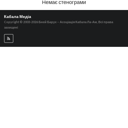
Немає стенограми
Кабала Медіа
Copyright © 2003-2026
Бней Барух – Асоціація Кабала Ла-Ам, Всі права
захищені