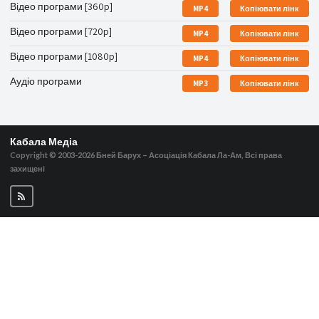
Відео програми [360p]
MP4
Копіювати лінк
Відео програми [720p]
MP4
Копіювати лінк
Відео програми [1080p]
MP4
Копіювати лінк
Аудіо програми
MP3
Копіювати лінк
Кабала Медіа
Copyright © 2003-2026
Бней Барух – Асоціація Кабала Ла-Ам, Всі права
захищені