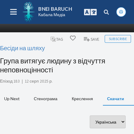
BNEI BARUCH
Кабала Медіа
SUBSCRIBE
TAG
SAVE
Бесіди на шляху
Група витягує людину з відчуття
неповноцінності
Епізод 183
|
12 серп 2025 р.
Up Next
Стенограма
Креслення
Скачати