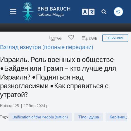
BNEI BARUCH
Кабала Медіа
SUBSCRIBE
TAG
SAVE
Взгляд изнутри (полные передачи)
Израиль. Роль военных в обществе
•Байден или Трамп – кто лучше для
Израиля? •Подняться над
разногласиями •Как справиться с
утратой?
Епізод 125
|
17 бер 2024 р.
Tags
:
Unification of the People (Nation)
Тіло і душа
Керівництв