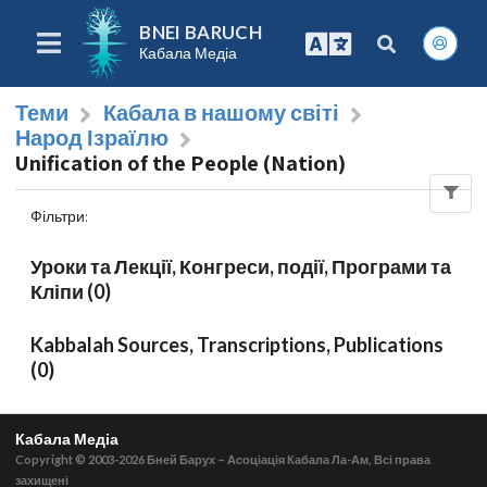
BNEI BARUCH
Кабала Медіа
Теми
Кабала в нашому світі
Народ Ізраїлю
Unification of the People (Nation)
Фільтри
:
Уроки та Лекції, Конгреси, події, Програми та
Кліпи (0)
Kabbalah Sources, Transcriptions, Publications
(0)
Кабала Медіа
Copyright © 2003-2026
Бней Барух – Асоціація Кабала Ла-Ам, Всі права
захищені