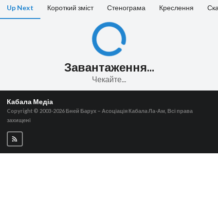
Up Next
Короткий зміст
Стенограма
Креслення
Ск
Завантаження...
Чекайте...
Кабала Медіа
Copyright © 2003-2026
Бней Барух – Асоціація Кабала Ла-Ам, Всі права
захищені