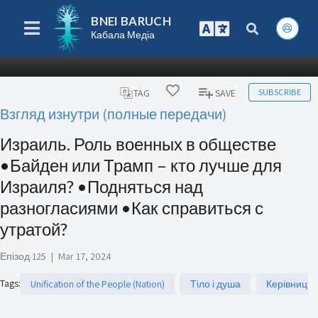
BNEI BARUCH
Кабала Медіа
SUBSCRIBE
TAG
SAVE
Взгляд изнутри (полные передачи)
Израиль. Роль военных в обществе
•Байден или Трамп – кто лучше для
Израиля? •Подняться над
разногласиями •Как справиться с
утратой?
Епізод 125
|
Mar 17, 2024
Tags
:
Unification of the People (Nation)
Тіло і душа
Керівництв