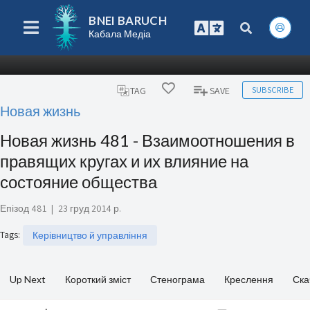
BNEI BARUCH
Кабала Медіа
SUBSCRIBE
TAG
SAVE
Новая жизнь
Новая жизнь 481 - Взаимоотношения в
правящих кругах и их влияние на
состояние общества
Епізод 481
|
23 груд 2014 р.
Tags
:
Керівництво й управління
Up Next
Короткий зміст
Стенограма
Креслення
Ска