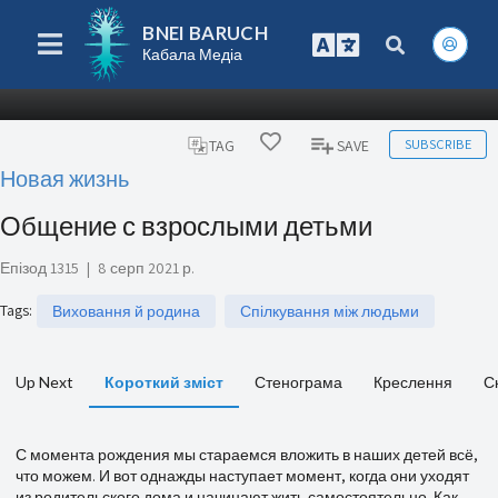
BNEI BARUCH
Кабала Медіа
SUBSCRIBE
TAG
SAVE
Новая жизнь
Общение с взрослыми детьми
Епізод 1315
|
8 серп 2021 р.
Tags
:
Виховання й родина
Спілкування між людьми
Up Next
Короткий зміст
Стенограма
Креслення
С
С момента рождения мы стараемся вложить в наших детей всё,
что можем. И вот однажды наступает момент, когда они уходят
из родительского дома и начинают жить самостоятельно. Как