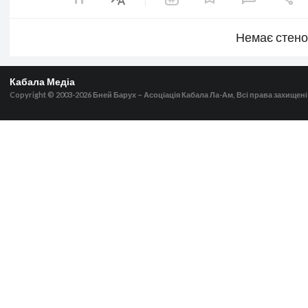
Немає стен
Кабала Медіа
Copyright © 2003-2026
Бней Барух – Асоціація Кабала Ла-Ам, Всі права захищені