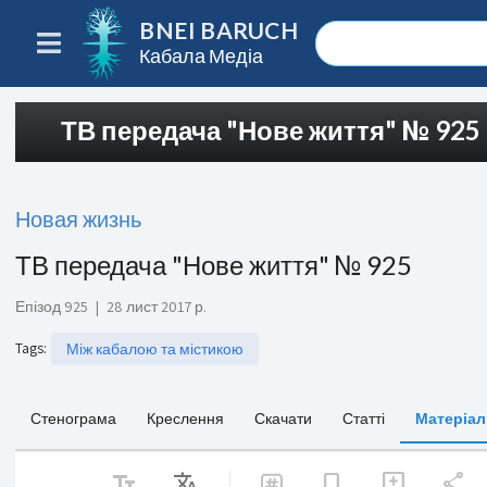
BNEI BARUCH
Кабала Медіа
ТВ передача "Нове життя" № 925
Новая жизнь
ТВ передача "Нове життя" № 925
Епізод 925
|
28 лист 2017 р.
Tags
:
Між кабалою та містикою
Стенограма
Креслення
Скачати
Статті
Матеріал
text_fields
Translate
share
bookmark
add_comment