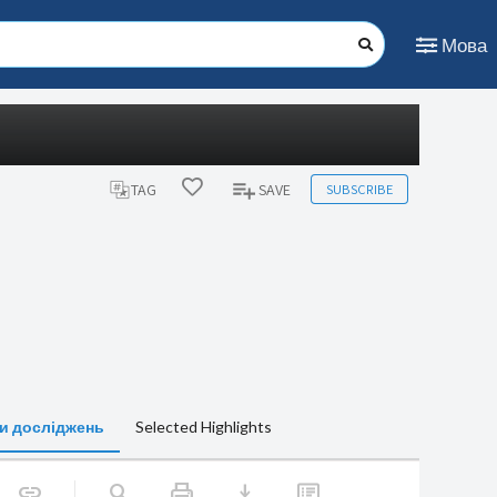
Мова
SUBSCRIBE
TAG
SAVE
и досліджень
Selected Highlights
print
download
link
search