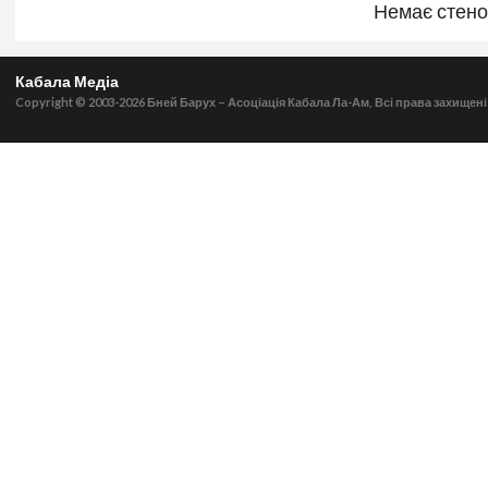
Немає стен
Кабала Медіа
Copyright © 2003-2026
Бней Барух – Асоціація Кабала Ла-Ам, Всі права захищені