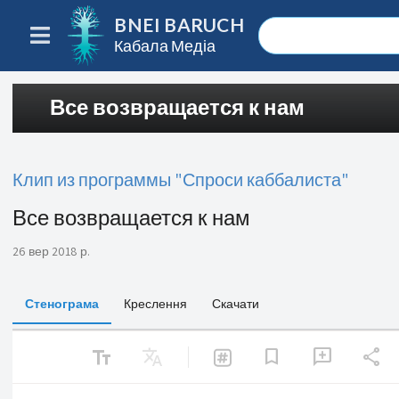
BNEI BARUCH
Кабала Медіа
Все возвращается к нам
Клип из программы "Спроси каббалиста"
Все возвращается к нам
26 вер 2018 р.
Стенограма
Креслення
Скачати
text_fields
Translate
share
bookmark
add_comment