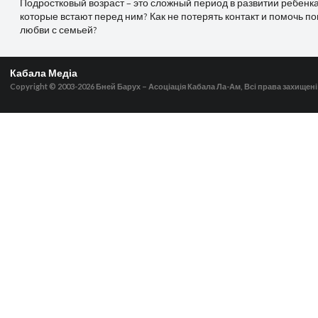
Подростковый возраст – это сложный период в развитии ребенка
которые встают перед ним? Как не потерять контакт и помочь п
любви с семьей?
Кабала Медіа
Copyright © 2003-2026
Бней Барух – Асоціація Кабала Ла-Ам, Всі права захищені