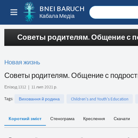
BNEI BARUCH
Кабала Медіа
Советы родителям. Общение с 
Новая жизнь
Советы родителям. Общение с подрос
Епізод 1312
|
11 лип 2021 р.
Tags
:
Виховання й родина
Children's and Youth's Education
Короткий зміст
Стенограма
Креслення
Скачати