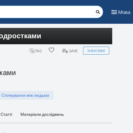
Мова
подростками
SUBSCRIBE
TAG
SAVE
тками
Спілкування між людьми
Статті
Матеріали досліджень