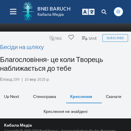
BNEI BARUCH
Кабала Медіа
SUBSCRIBE
TAG
SAVE
Бесіди на шляху
Благословіння- це коли Творець
наближається до тебе
Епізод 199
|
10 вер 2025 р.
Up Next
Стенограма
Креслення
Скачати
Креслення не знайдені
Кабала Медіа
Copyright © 2003-2026
Бней Барух – Асоціація Кабала Ла-Ам, Всі права