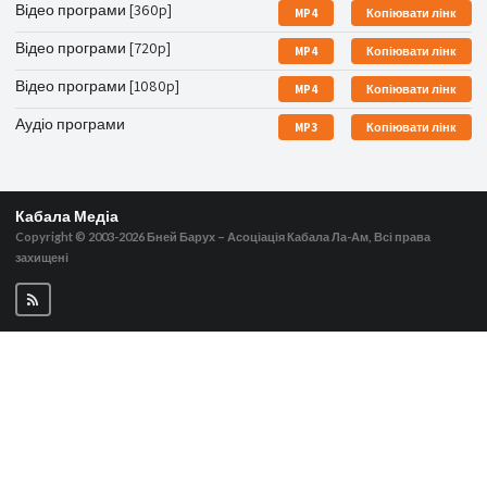
Відео програми [360p]
MP4
Копіювати лінк
Відео програми [720p]
MP4
Копіювати лінк
Відео програми [1080p]
MP4
Копіювати лінк
Аудіо програми
MP3
Копіювати лінк
Кабала Медіа
Copyright © 2003-2026
Бней Барух – Асоціація Кабала Ла-Ам, Всі права
захищені