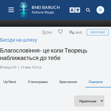
BNEI BARUCH
Кабала Медіа
SUBSCRIBE
TAG
SAVE
Бесіди на шляху
Благословіння- це коли Творець
наближається до тебе
Епізод 199
|
10 вер 2025 р.
Up Next
Стенограма
Креслення
Скачати