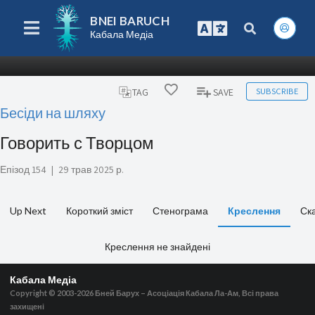
BNEI BARUCH
Кабала Медіа
SUBSCRIBE
TAG
SAVE
Бесіди на шляху
Говорить с Творцом
Епізод 154
|
29 трав 2025 р.
Up Next
Короткий зміст
Стенограма
Креслення
Ск
Креслення не знайдені
Кабала Медіа
Copyright © 2003-2026
Бней Барух – Асоціація Кабала Ла-Ам, Всі права
захищені