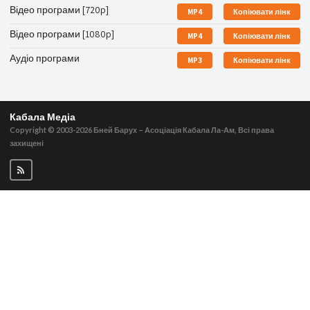
Відео програми [720p]
MP4
Копіювати лінк
Відео програми [1080p]
MP4
Копіювати лінк
Аудіо програми
MP3
Копіювати лінк
Кабала Медіа
Copyright © 2003-2026
Бней Барух – Асоціація Кабала Ла-Ам, Всі права
захищені