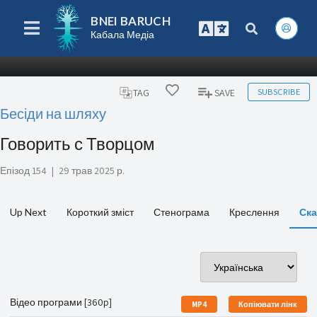
BNEI BARUCH
Кабала Медіа
SUBSCRIBE
TAG
SAVE
Бесіди на шляху
Говорить с Творцом
Епізод 154
|
29 трав 2025 р.
Up Next
Короткий зміст
Стенограма
Креслення
Ска
Відео програми [360p]
MP4
Копіювати лінк