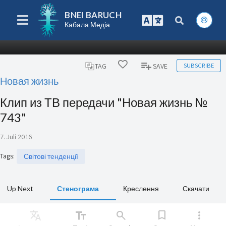
BNEI BARUCH
Кабала Медіа
SUBSCRIBE
TAG
SAVE
Новая жизнь
Клип из ТВ передачи "Новая жизнь №
743"
7. Juli 2016
Tags
:
Світові тенденції
Up Next
Стенограма
Креслення
Скачати
Translate
text_fields
search
bookmark
more_vert