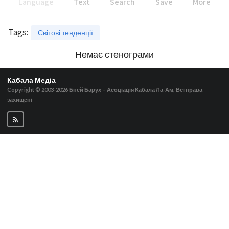
Language
Text
Search
Save
More
Tags
:
Світові тенденції
Немає стенограми
Кабала Медіа
Copyright © 2003-2026
Бней Барух – Асоціація Кабала Ла-Ам, Всі права
захищені