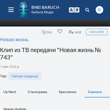
BNEI BARUCH
Кабала Медіа
SUBSCRIBE
TAG
SAVE
Новая жизнь
Клип из ТВ передачи "Новая жизнь №
743"
7 лип 2016 р.
Tags
:
Світові тенденції
Up Next
Стенограма
Креслення
Скачати
Немає файлів