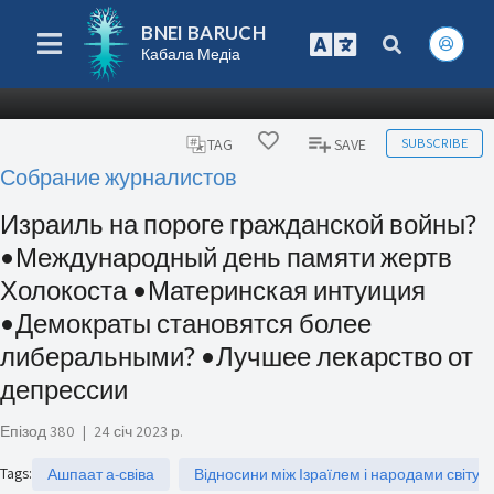
BNEI BARUCH
Кабала Медіа
SUBSCRIBE
TAG
SAVE
Собрание журналистов
Израиль на пороге гражданской войны?
•Международный день памяти жертв
Холокоста •Материнская интуиция
•Демократы становятся более
либеральными? •Лучшее лекарство от
депрессии
Епізод 380
|
24 січ 2023 р.
Tags
:
Ашпаат а-свіва
Відносини між Ізраїлем і народами світу