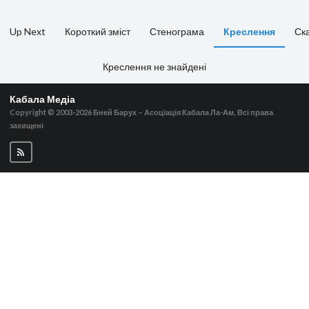
Up Next
Короткий зміст
Стенограма
Креслення
Ск
Креслення не знайдені
Кабала Медіа
Copyright © 2003-2026
Бней Барух – Асоціація Кабала Ла-Ам, Всі права
захищені