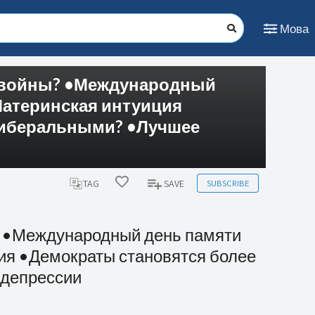
Мова
й войны? •Международный
Материнская интуиция
либеральными? •Лучшее
SUBSCRIBE
TAG
SAVE
? •Международный день памяти
ия •Демократы становятся более
 депрессии