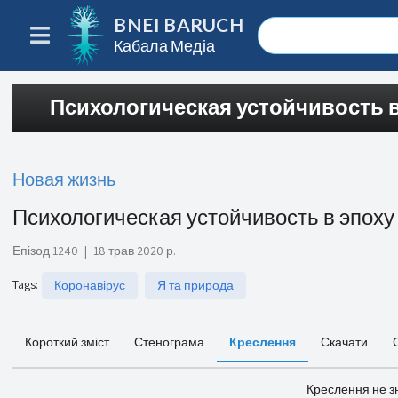
BNEI BARUCH
Кабала Медіа
Психологическая устойчивость 
Новая жизнь
Психологическая устойчивость в эпоху
Епізод 1240
|
18 трав 2020 р.
Tags
:
Коронавірус
Я та природа
Короткий зміст
Стенограма
Креслення
Скачати
Креслення не з