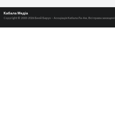
Кабала Медіа
Copyright © 2003-2026
Бней Барух – Асоціація Кабала Ла-Ам, Всі права захищені