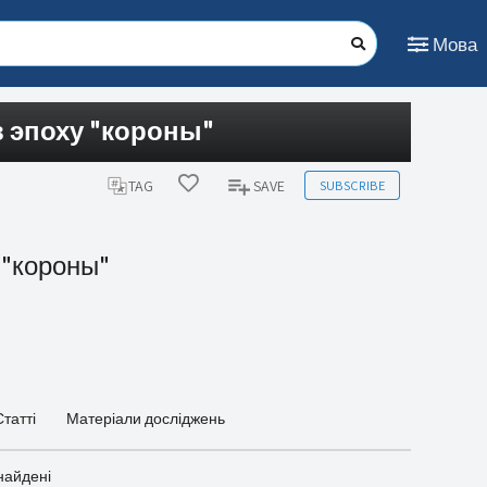
Мова
в эпоху "короны"
SUBSCRIBE
TAG
SAVE
 "короны"
Статті
Матеріали досліджень
найдені