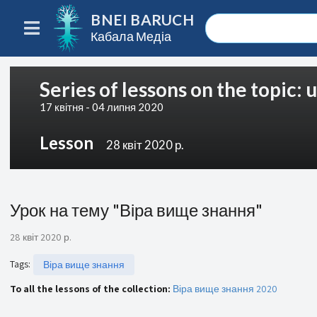
BNEI BARUCH
Кабала Медіа
Series of lessons on the topic:
17 квітня - 04 липня 2020
Lesson
28 квіт 2020 р.
Урок на тему "Віра вище знання"
28 квіт 2020 р.
Tags
:
Віра вище знання
To all the lessons of the collection:
Віра вище знання 2020