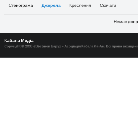
Стенограма
Джерела
Креслення
Скачати
Немає джер
Кабала Медіа
Copyright © 2003-2026
Бней Барух – Асоціація Кабала Ла-Ам, Всі права захищені