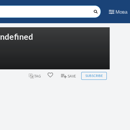
Мова
 undefined
SUBSCRIBE
TAG
SAVE