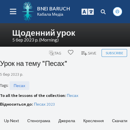
BNEI BARUCH
Кабала Медіа
Щоденний урок
5 бер 2023 р. (Morning)
SUBSCRIBE
TAG
SAVE
Урок на тему "Песах"
5 бер 2023 р.
Tags
:
Песах
To all the lessons of the collection:
Песах
Відноситься до:
Песах 2023
Up Next
Стенограма
Джерела
Креслення
Скачати